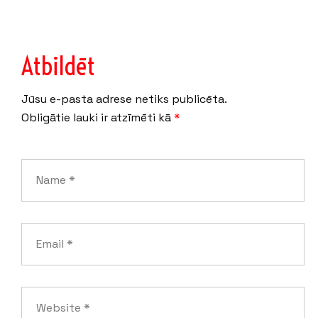
Atbildēt
Jūsu e-pasta adrese netiks publicēta.
Obligātie lauki ir atzīmēti kā
*