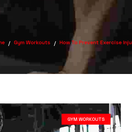
me
Gym Workouts
How To Prevent Exercise Inju
GYM WORKOUTS