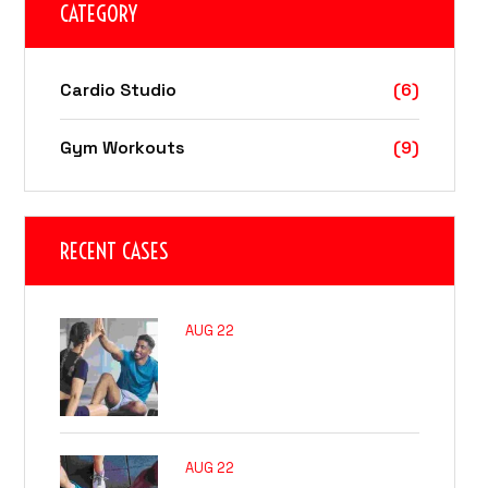
CATEGORY
Cardio Studio
(6)
Gym Workouts
(9)
RECENT CASES
AUG 22
Why Rest Days Are
Important
AUG 22