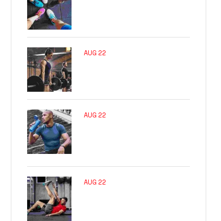
How To Select
Footwear For Gym
AUG 22
Tips For A Stronger
Lower Back
AUG 22
Importance Of
Hydration During
Exercise
AUG 22
The Value Of
Stretching Before
Exercise