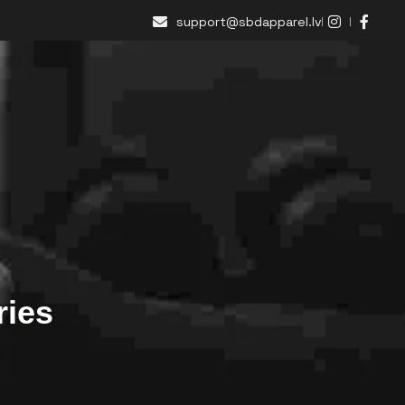
support@sbdapparel.lv
ries