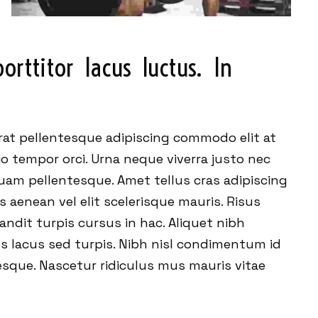
rttitor  lacus  luctus.  In  
erat pellentesque adipiscing commodo elit at
io tempor orci. Urna neque viverra justo nec
uam pellentesque. Amet tellus cras adipiscing
 aenean vel elit scelerisque mauris. Risus
Blandit turpis cursus in hac. Aliquet nibh
es lacus sed turpis. Nibh nisl condimentum id
sque. Nascetur ridiculus mus mauris vitae