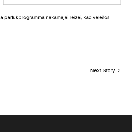
ajā pārlūkprogrammā nākamajai reizei, kad vēlēšos
Next Story