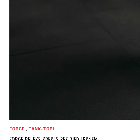
,
FORGE
TANK-TOPI
FORGE PELĒKS KREKLS BEZ PIEDURKNĒM