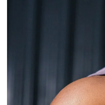
Crop-Topi
Tank-Topi
Džemperi
Bikses
Šorti
Zeķes
Cepures
Baneri