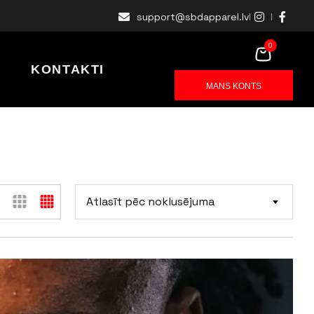
support@sbdapparel.lv
0
KONTAKTI
MANS KONTS
Atlasīt pēc noklusējuma