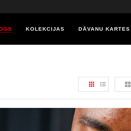
OGS
KOLEKCIJAS
DĀVANU KARTES
Klasiskā
Serenity
Nova
Resolve
Aspire
Forge
Reflect
Momentum
Phantom