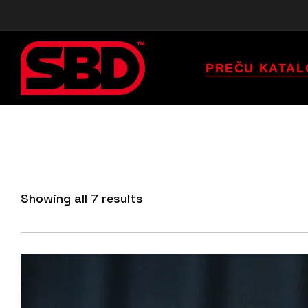
PREČU KATAL
Jostas
Ceļu Ortozes
Elkoņu Ortozes
Plaukstas
Locītavu Saites
Showing all 7 results
Ceļu Saites
Singleti
Celšanas Saites
T – Krekli