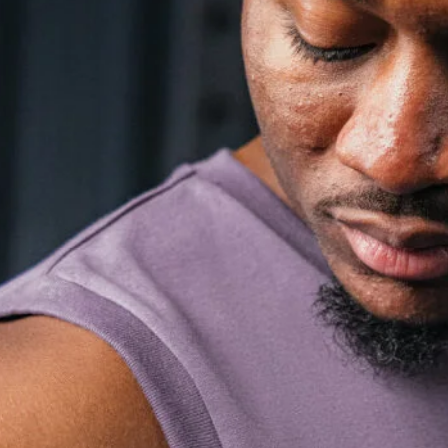
Defy
Storm
Eclipse
Phoenix
Endure