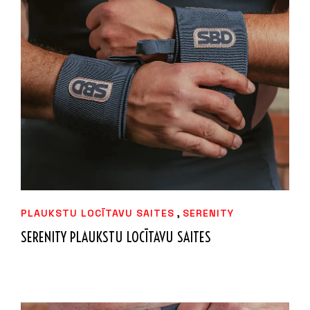
IZVĒLIETIES
,
PLAUKSTU LOCĪTAVU SAITES
SERENITY
SERENITY PLAUKSTU LOCĪTAVU SAITES
44,99
€