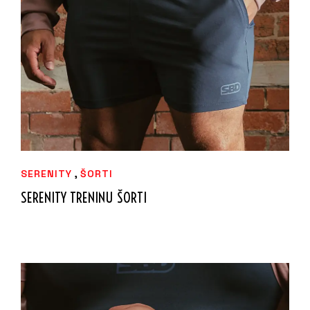
IZVĒLIETIES
,
SERENITY
ŠORTI
SERENITY TRENINU ŠORTI
59,99
€
–
69,99
€