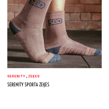
IZVĒLIETIES
,
SERENITY
ZEĶES
SERENITY SPORTA ZEĶES
12,99
€