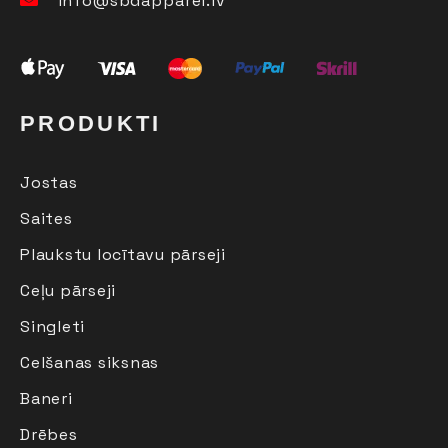
info@sbdapparel.lv
PRODUKTI
Jostas
Saites
Plaukstu locītavu pārseji
Ceļu pārseji
Singleti
Celšanas siksnas
Baneri
Drēbes