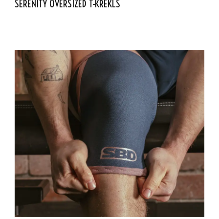
SERENITY OVERSIZED T-KREKLS
47,49
€
IZVĒLIETIES