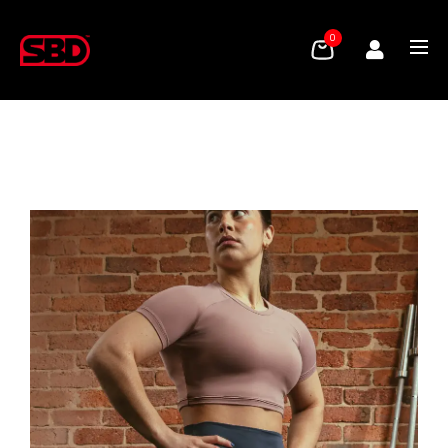
0
IZVĒLIETIES