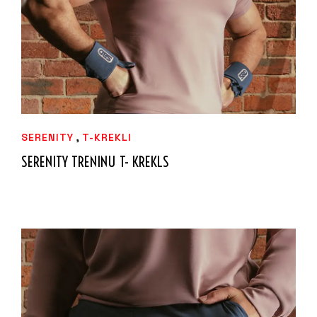
,
SERENITY
T-KREKLI
SERENITY TRENINU T- KREKLS
52,49
€