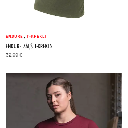
,
ENDURE
T-KREKLI
ENDURE ZAĻŠ T-KREKLS
32,99
€