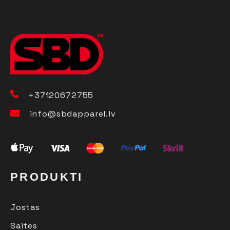
+37120672755
info@sbdapparel.lv
PRODUKTI
Jostas
Saites