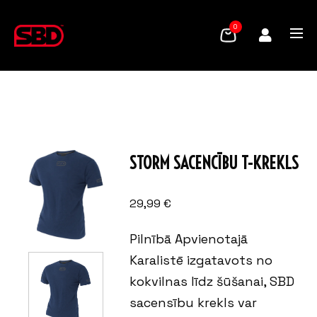
0
STORM SACENCĪBU T-KREKLS
29,99
€
Pilnībā Apvienotajā
Karalistē izgatavots no
kokvilnas līdz šūšanai, SBD
sacensību krekls var