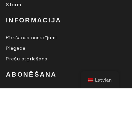
Storm
INFORMĀCIJA
Pirkšanas nosacījumi
Piegāde
Preču atgriešana
ABONĒŠANA
Latvian
Pēc sava e-pasta ievadīšanas , jūs pirmais
uzzināsiet par jaunajiem produktiem, kolekcijām un
izpārdošanu.