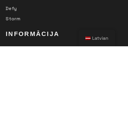
Defy
Storm
INFORMĀCIJA
Latvian
Pirkšanas nosacījumi
Piegāde
Preču atgriešana
ABONĒŠANA
Pēc sava e-pasta ievadīšanas , jūs pirmais
uzzināsiet par jaunajiem produktiem, kolekcijām un
izpārdošanu.