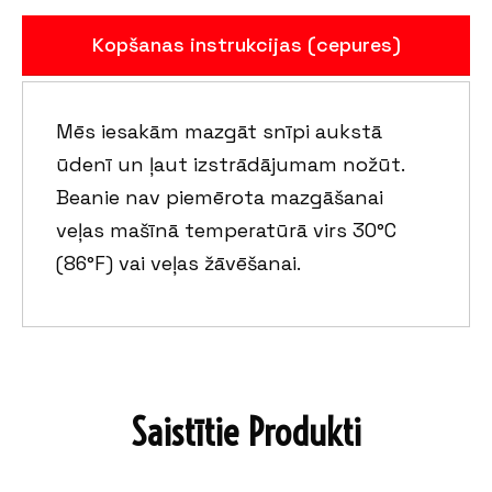
Kopšanas instrukcijas (cepures)
Mēs iesakām mazgāt snīpi aukstā
ūdenī un ļaut izstrādājumam nožūt.
Beanie nav piemērota mazgāšanai
veļas mašīnā temperatūrā virs 30°C
(86°F) vai veļas žāvēšanai.
Saistītie Produkti