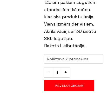
tādiem pašiem augstiem
standartiem kā mūsu
klasiskā produktu līnija.
Viens izmērs der visiem.
Akrila vāciņš ar 3D izšūtu
SBD logotipu.
Ražots Lielbritānijā.
Noliktavā 2 prece/-es
PIEVIENOT GROZAM