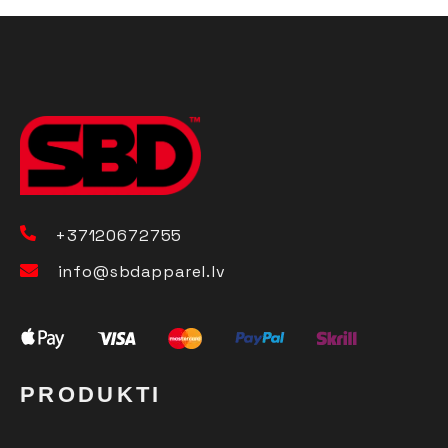
+37120672755
info@sbdapparel.lv
PRODUKTI