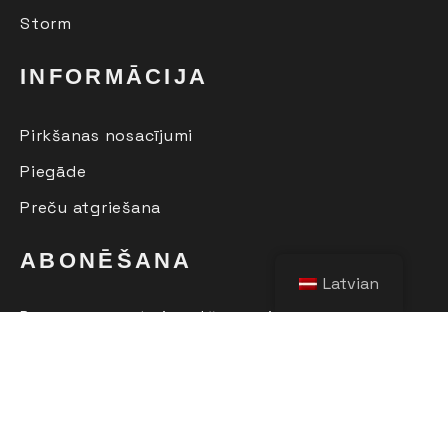
Storm
INFORMĀCIJA
Pirkšanas nosacījumi
Piegāde
Preču atgriešana
ABONĒŠANA
Latvian
Pēc sava e-pasta ievadīšanas , jūs pirmais
uzzināsiet par jaunajiem produktiem, kolekcijām un
izpārdošanu.