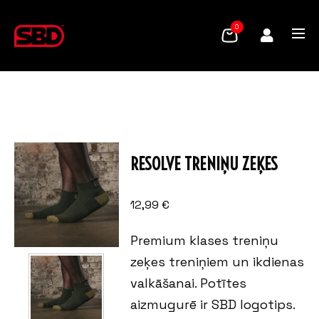
0
RESOLVE TRENIŅU ZEĶES
12,99
€
Premium klases treniņu
zeķes treniņiem un ikdienas
valkāšanai. Potītes
aizmugurē ir SBD logotips.