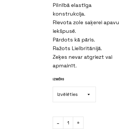
Pilnībā elastīga
konstrukcija.
Rievota zole saķerei apavu
iekšpusē.
Pārdots kā pāris.
Ražots Lielbritānijā.
Zeķes nevar atgriezt vai
apmainīt.
IZMĒRS
Izvēlēties