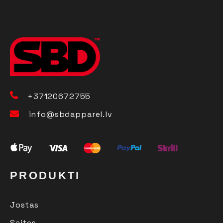
+37120672755
info@sbdapparel.lv
PRODUKTI
Jostas
Saites