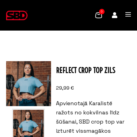
0
REFLECT CROP TOP ZILS
29,99
€
Apvienotajā Karalistē
ražots no kokvilnas līdz
šūšanai, SBD crop top var
izturēt vissmagākos