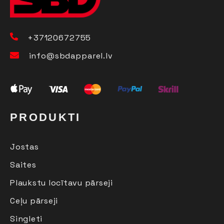
+37120672755
info@sbdapparel.lv
PRODUKTI
Jostas
Saites
Plaukstu locītavu pārseji
Ceļu pārseji
Singleti