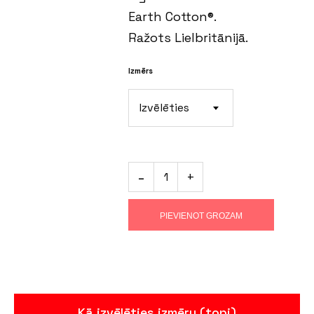
Earth Cotton®.
Ražots Lielbritānijā.
Izmērs
Izvēlēties
PIEVIENOT GROZAM
Kā izvēlēties izmēru (topi)