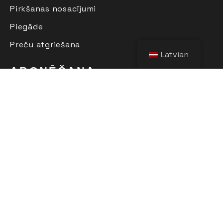
Pirkšanas nosacījumi
Piegāde
Preču atgriešana
Latvian
ABONĒŠANA
Pēc sava e-pasta ievadīšanas , jūs pirmais
uzzināsiet par jaunajiem produktiem, kolekcijām un
izpārdošanu.
Nekāds "spam", tikai noderīga informācija
Mūsu soc. tīkli