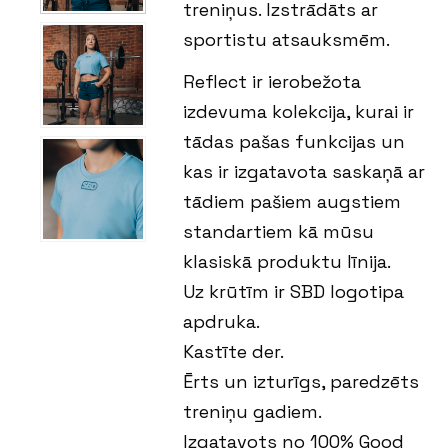
treniņus. Izstrādāts ar
sportistu atsauksmēm.
Reflect ir ierobežota
izdevuma kolekcija, kurai ir
tādas pašas funkcijas un
kas ir izgatavota saskaņā ar
tādiem pašiem augstiem
standartiem kā mūsu
klasiskā produktu līnija.
Uz krūtīm ir SBD logotipa
apdruka.
Kastīte der.
Ērts un izturīgs, paredzēts
treniņu gadiem.
Izgatavots no 100% Good