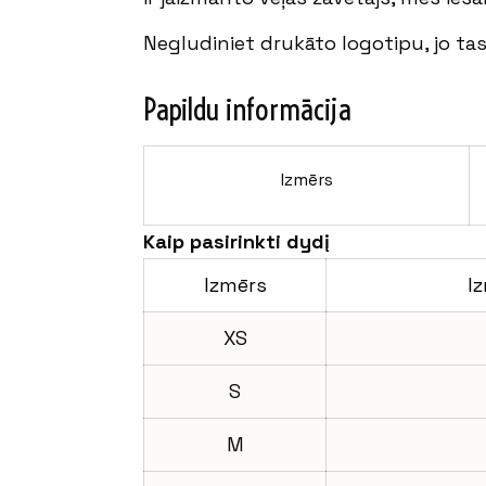
Negludiniet drukāto logotipu, jo tas
Papildu informācija
Izmērs
Kaip pasirinkti dydį
Izmērs
I
XS
S
M