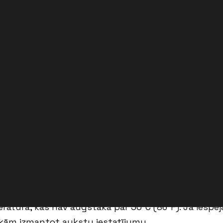
Ērts un izturīgs, izstrā
treniņu izmantošanu.
Darināts no 100% Good 
Ražots Šefīldā, Lielbritā
Izmērs
šanas instrukcijas (T-krekli)
Izmēru tabula
krūšu apkārtmēru.
tūrā, kas nav augstāka par 30°C (86°F). Ja iespēja
sakām izmantot aukstu iestatījumu.