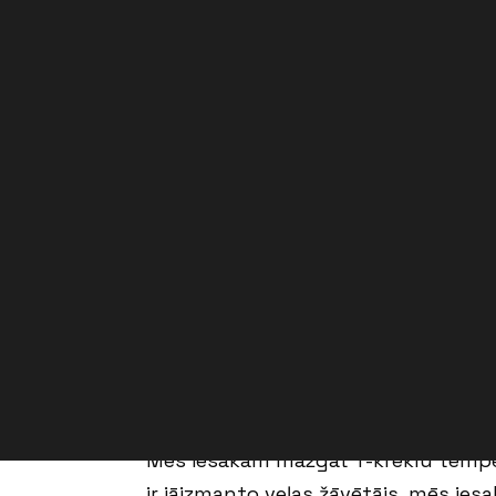
Kā izvēlēties izmēru (T-krekli)
Kop
Mūsu T-kreklu izmēri ir balstīti uz 
Mēs iesakām mazgāt T-kreklu tempera
ir jāizmanto veļas žāvētājs, mēs ie