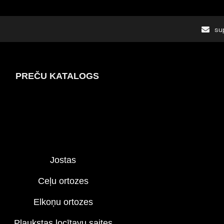
su
PREČU KATALOGS
Jostas
Ceļu ortozes
Elkoņu ortozes
Plaukstas locītavu saites