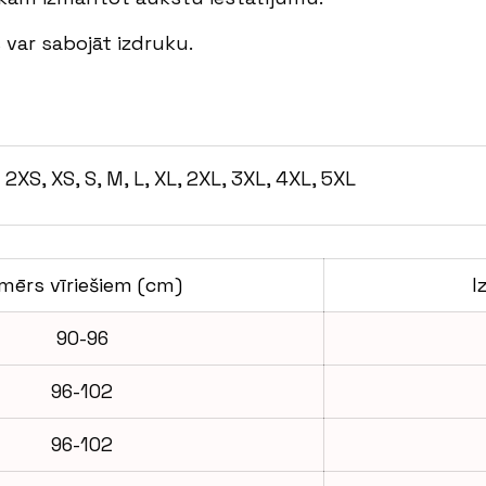
 var sabojāt izdruku.
2XS, XS, S, M, L, XL, 2XL, 3XL, 4XL, 5XL
zmērs vīriešiem (cm)
I
90-96
96-102
96-102