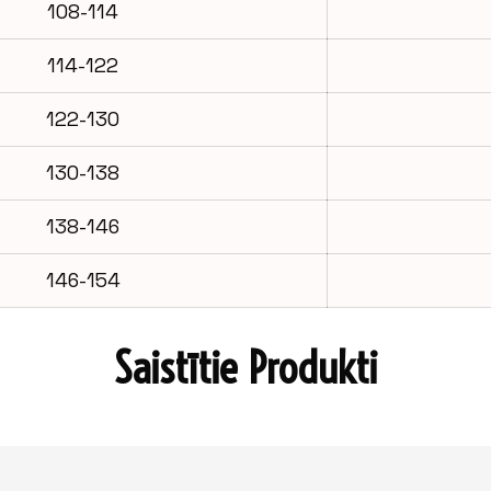
108-114
114-122
122-130
130-138
138-146
146-154
Saistītie Produkti