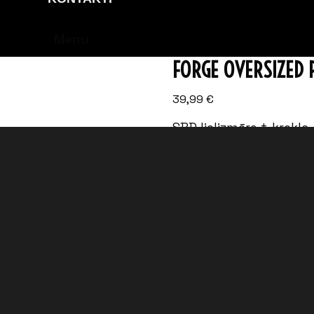
Menu
FORGE OVERSIZED 
39,99
€
SBD lielizmēra t-krekls
Karalistē no kokvilnas 
treniņus. Izstrādāts a
Forge ir ierobežota izd
funkcijas un kas ir iz
augstiem standartiem k
Uz krūtīm ir SBD logot
“Spēks, ticība, apņēmīb
piemērots gan vīriešie