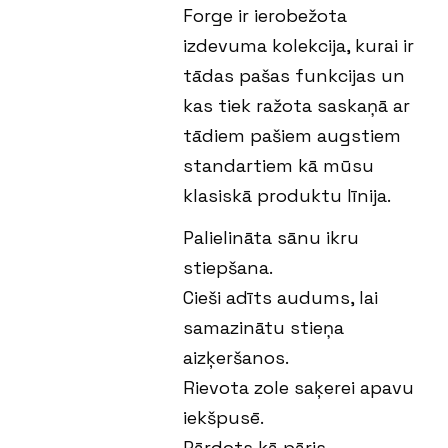
Forge ir ierobežota
izdevuma kolekcija, kurai ir
tādas pašas funkcijas un
kas tiek ražota saskaņā ar
tādiem pašiem augstiem
standartiem kā mūsu
klasiskā produktu līnija.
Palielināta sānu ikru
stiepšana.
Cieši adīts audums, lai
samazinātu stieņa
aizķeršanos.
Rievota zole saķerei apavu
iekšpusē.
Pārdots kā pāris.