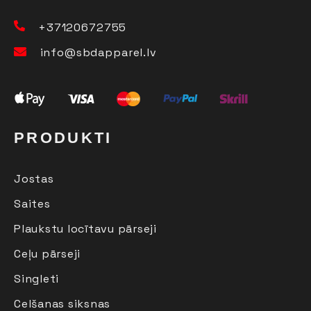
+37120672755
info@sbdapparel.lv
PRODUKTI
Jostas
Saites
Plaukstu locītavu pārseji
Ceļu pārseji
Singleti
Celšanas siksnas