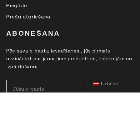
Piegāde
Preču atgriešana
ABONĒŠANA
Pēc sava e-pasta ievadīšanas , jūs pirmais
uzzināsiet par jaunajiem produktiem, kolekcijām un
izpārdošanu.
Latvian
Nekāds "spam", tikai noderīga informācija
Mūsu soc. tīkli