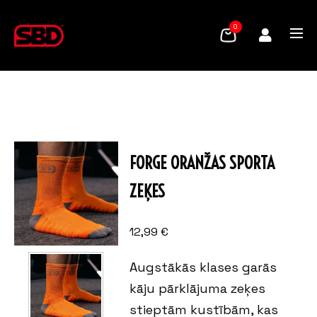
0
FORGE ORANŽAS SPORTA
ZEĶES
12,99
€
Augstākās klases garās
kāju pārklājuma zeķes
stieptām kustībām, kas