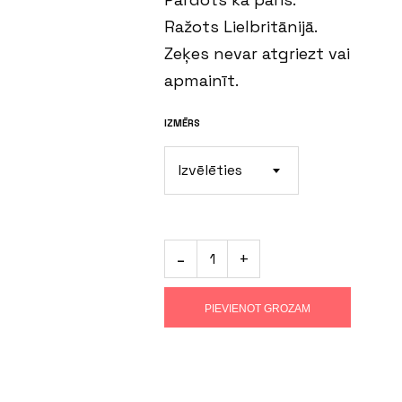
Ražots Lielbritānijā.
Zeķes nevar atgriezt vai
apmainīt.
IZMĒRS
Izvēlēties
PIEVIENOT GROZAM