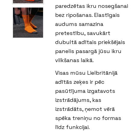
paredzētas ikru nosegšanai
bez ripošanas. Elastīgais
audums samazina
pretestību, savukārt
dubultā adītais priekšējais
panelis pasargā jūsu ikru
vilkšanas laikā.
Visas mūsu Lielbritānijā
adītās zeķes ir pēc
pasūtījuma izgatavots
izstrādājums, kas
izstrādāts, ņemot vērā
spēka treniņu no formas
līdz funkcijai.